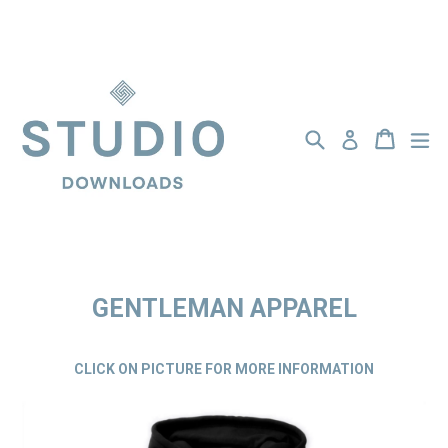
Passer
au
contenu
Recherche
Panier
Panier
dé
Se connecter
GENTLEMAN APPAREL
CLICK ON PICTURE FOR MORE INFORMATION