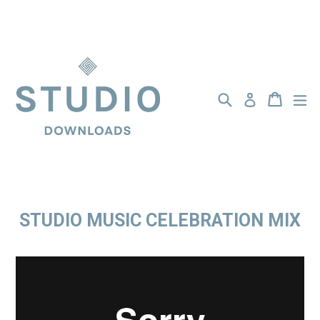
Passer
au
contenu
Recherche
Panier
Panier
dé
Se connecter
STUDIO MUSIC CELEBRATION MIX