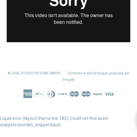
© 2026,
STUDIO PICTURE CARDS
Commerce électronique propulsé par
Shopify
Liquid error (layout/theme line 183): Could not find asset
snippets/pointkit_snippet.liquid